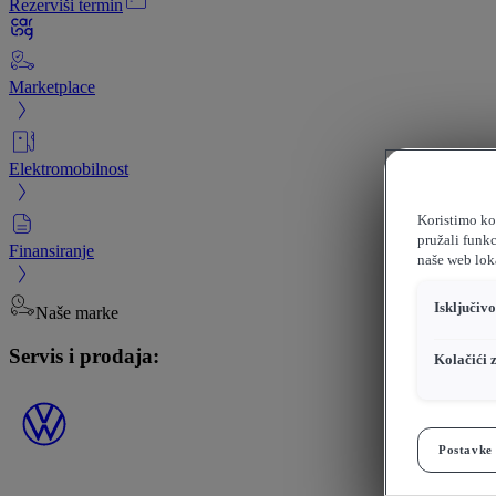
Rezerviši termin
Marketplace
Elektromobilnost
Koristimo kol
pružali funkc
Finansiranje
naše web loka
Isključiv
Naše marke
Servis i prodaja:
Kolačići 
Postavke 