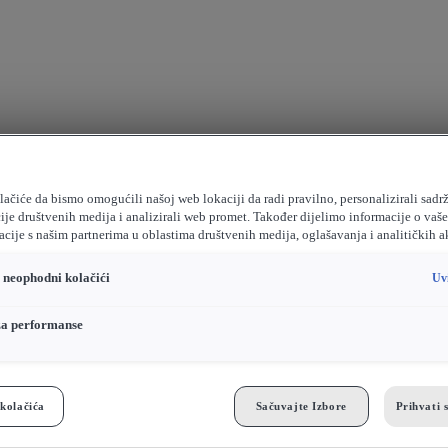
ačiće da bismo omogućili našoj web lokaciji da radi pravilno, personalizirali sadrž
ije društvenih medija i analizirali web promet. Također dijelimo informacije o vaš
cije s našim partnerima u oblastima društvenih medija, oglašavanja i analitičkih a
o neophodni kolačići
Uv
za performanse
kolačića
Sačuvajte Izbore
Prihvati 