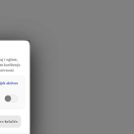
aj i oglase,
em korištenju
ktivnosti.
ijek aktivno
sve kolačiće