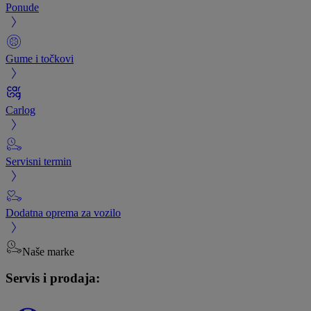
Ponude
Gume i točkovi
Carlog
Servisni termin
Dodatna oprema za vozilo
Naše marke
Servis i prodaja: