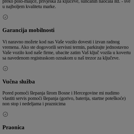
preko polo-maijce, privjeska za ključeve, sunčanih naočala itd. - sve
u najboljem kvalitetu marke.
Garancija mobilnosti
Vi naravno možete kod nas Vaše vozilo dovesti i izvan radnog
vremena. Ako ste dogovorili servisni termin, parkirajte jednostavno
Vaše vozilo kod naše firme, ubacite zatim Vaš ključ vozila u kovertu
sa navedenom registraskom oznakom u naš trezor za ključeve.
Vučna služba
Pored pomoći šlepanja širom Bosne i Hercegovine mi nudimo
vlastiti servis pomoći šlepanja (gorivo, baterija, startne poteškoće)
non stop i nedeljama i praznicima
Praonica