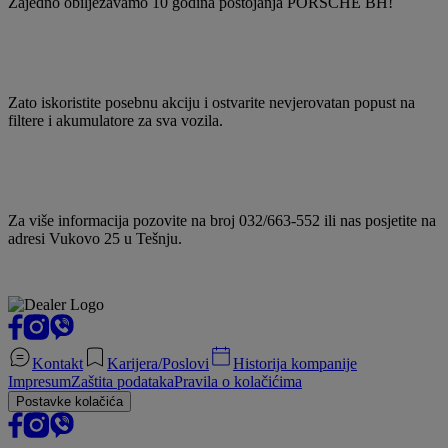
Zajedno obilježavamo 10 godina postojanja PORSCHE BH!
Zato iskoristite posebnu akciju i ostvarite nevjerovatan popust na
filtere i akumulatore za sva vozila.
Za više informacija pozovite na broj 032/663-552 ili nas posjetite na
adresi Vukovo 25 u Tešnju.
Kontakt
Karijera/Poslovi
Historija kompanije
Impresum
Zaštita podataka
Pravila o kolačićima
Postavke kolačića