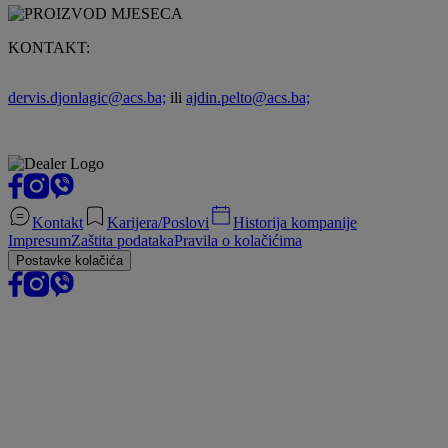
KONTAKT:
dervis.djonlagic@acs.ba;
ili
ajdin.pelto@acs.ba;
Kontakt
Karijera/Poslovi
Historija kompanije
Impresum
Zaštita podataka
Pravila o kolačićima
Postavke kolačića