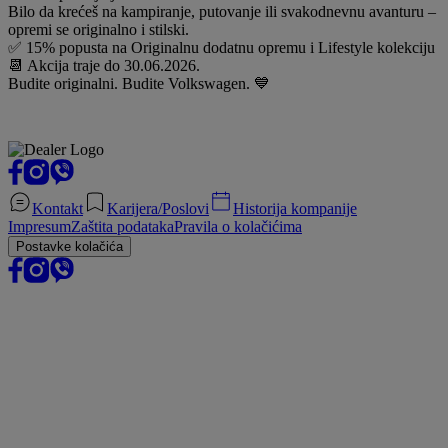
Bilo da krećeš na kampiranje, putovanje ili svakodnevnu avanturu –
opremi se originalno i stilski.
✅ 15% popusta na Originalnu dodatnu opremu i Lifestyle kolekciju
📆 Akcija traje do 30.06.2026.
Budite originalni. Budite Volkswagen. 💙
Kontakt
Karijera/Poslovi
Historija kompanije
Impresum
Zaštita podataka
Pravila o kolačićima
Postavke kolačića