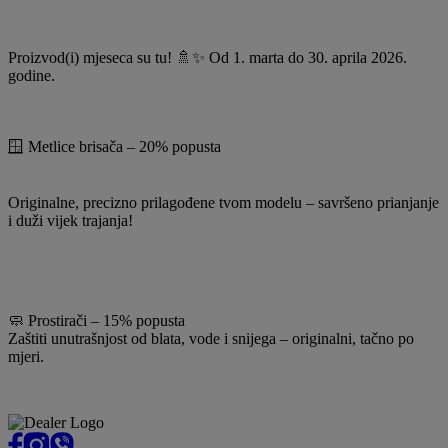
Proizvod(i) mjeseca su tu! 🚿✨ Od 1. marta do 30. aprila 2026.
godine.
🪟 Metlice brisača – 20% popusta
Originalne, precizno prilagođene tvom modelu – savršeno prianjanje
i duži vijek trajanja!
🧼 Prostirači – 15% popusta
Zaštiti unutrašnjost od blata, vode i snijega – originalni, tačno po
mjeri.