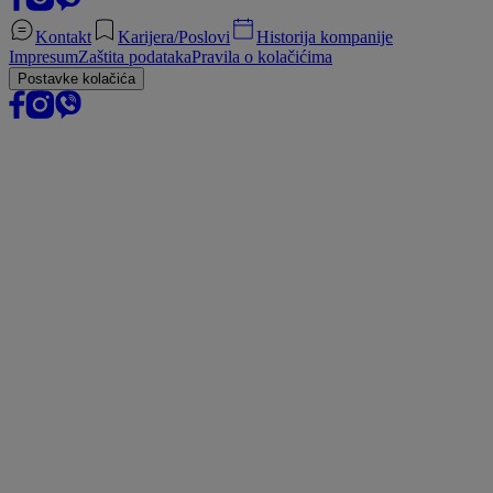
Kontakt
Karijera/Poslovi
Historija kompanije
Impresum
Zaštita podataka
Pravila o kolačićima
Postavke kolačića